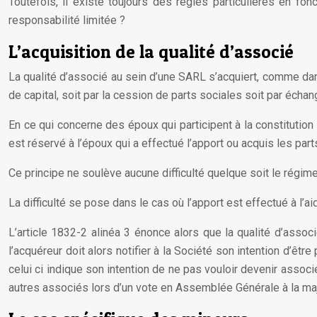
Toutefois, il existe toujours des règles particulières en fo
responsabilité limitée ?
L’acquisition de la qualité d’associé
La qualité d’associé au sein d’une SARL s’acquiert, comme dans 
de capital, soit par la cession de parts sociales soit par écha
En ce qui concerne des époux qui participent à la constitution 
est réservé à l’époux qui a effectué l’apport ou acquis les part
Ce principe ne soulève aucune difficulté quelque soit le régime
La difficulté se pose dans le cas où l’apport est effectué à l
L’article 1832-2 alinéa 3 énonce alors que la qualité d’asso
l’acquéreur doit alors notifier à la Société son intention d’êt
celui ci indique son intention de ne pas vouloir devenir associé
autres associés lors d’un vote en Assemblée Générale à la maj