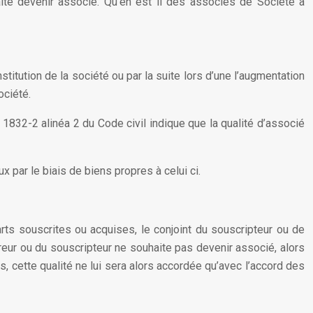
haite devenir associé. Qu’en est il des associés de Société à
titution de la société ou par la suite lors d’une l’augmentation
ociété.
e 1832-2 alinéa 2 du Code civil indique que la qualité d’associé
 par le biais de biens propres à celui ci.
rts souscrites ou acquises, le conjoint du souscripteur ou de
uéreur ou du souscripteur ne souhaite pas devenir associé, alors
is, cette qualité ne lui sera alors accordée qu’avec l’accord des