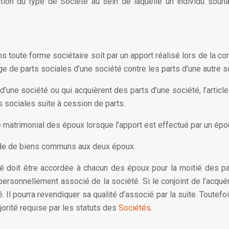
nction du type de Société au sein de laquelle un individu sou
toute forme sociétaire soit par un apport réalisé lors de la cons
nge de parts sociales d’une société contre les parts d’une autre s
d’une société ou qui acquièrent des parts d’une société, l’articl
s sociales suite à cession de parts.
 matrimonial des époux lorsque l’apport est effectué par un époux
’aide de biens communs aux deux époux.
cié doit être accordée à chacun des époux pour la moitié des pa
re personnellement associé de la société. Si le conjoint de l’acq
. Il pourra revendiquer sa qualité d’associé par la suite. Toutefo
orité requise par les statuts des
Sociétés
.