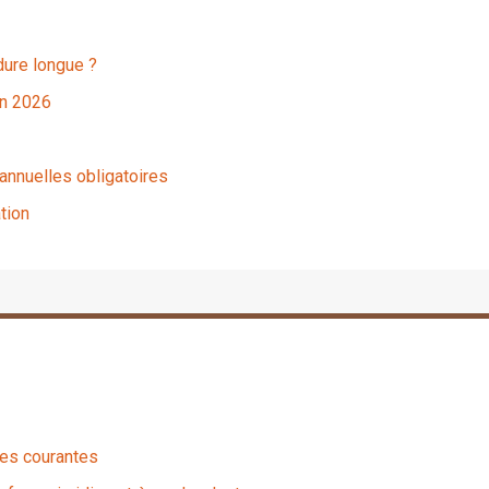
dure longue ?
en 2026
nnuelles obligatoires
tion
ues courantes